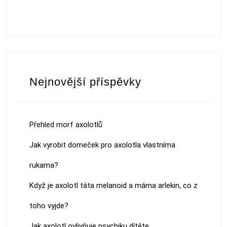
Nejnovější příspěvky
Přehled morf axolotlů
Jak vyrobit domeček pro axolotla vlastníma
rukama?
Když je axolotl táta melanoid a máma arlekin, co z
toho vyjde?
Jak axolotl ovlivňuje psychiku dítěte