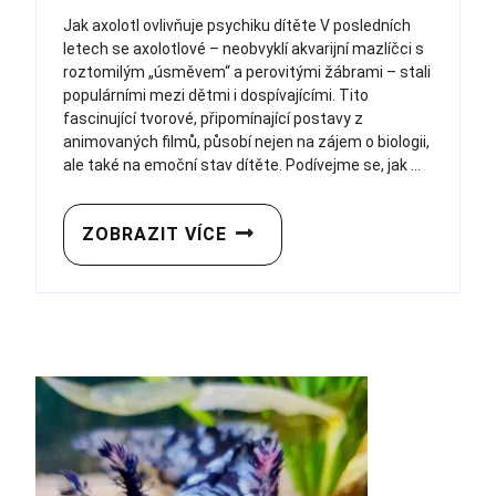
Jak axolotl ovlivňuje psychiku dítěte V posledních
letech se axolotlové – neobvyklí akvarijní mazlíčci s
roztomilým „úsměvem“ a perovitými žábrami – stali
populárními mezi dětmi i dospívajícími. Tito
fascinující tvorové, připomínající postavy z
animovaných filmů, působí nejen na zájem o biologii,
ale také na emoční stav dítěte. Podívejme se, jak ...
ZOBRAZIT VÍCE