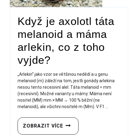
Když je axolotl táta
melanoid a máma
arlekin, co z toho
vyjde?
„Arlekin“ jako vzor se většinou nedědí a u genu
melanoid (m) záleží na tom, jestli gonády arlekina
nesou tento recesivní alel. Táta melanoid = mm
(recesivní). Možné varianty u mámy: Máma není
nositel (MM) mm × MM → 100 % běžní (ne
melanoidi), ale všichni nositelé m (Mm). V F1 ...
ZOBRAZIT VÍCE