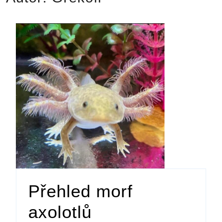
Přehled morf
axolotlů