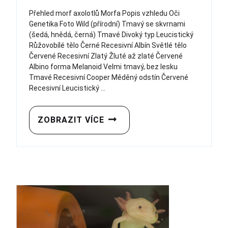
Přehled morf axolotlů Morfa Popis vzhledu Oči
Genetika Foto Wild (přírodní) Tmavý se skvrnami
(šedá, hnědá, černá) Tmavé Divoký typ Leucistický
Růžovobílé tělo Černé Recesivní Albín Světlé tělo
Červené Recesivní Zlatý Žluté až zlaté Červené
Albino forma Melanoid Velmi tmavý, bez lesku
Tmavé Recesivní Cooper Měděný odstín Červené
Recesivní Leucistický ...
ZOBRAZIT VÍCE