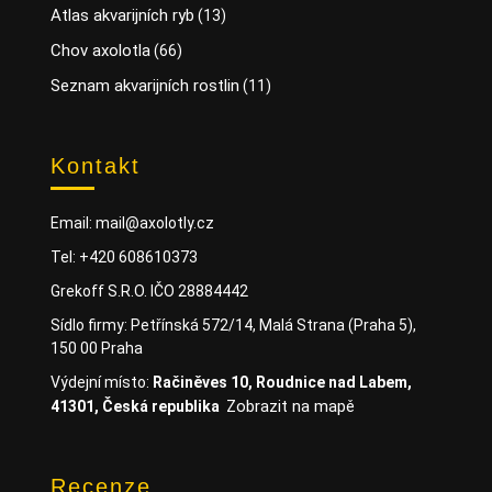
Atlas akvarijních ryb
(13)
Chov axolotla
(66)
Seznam akvarijních rostlin
(11)
Kontakt
Email: mail@axolotly.cz
Tel: +420 608610373
Grekoff S.R.O. IČO 28884442
Sídlo firmy: Petřínská 572/14, Malá Strana (Praha 5),
150 00 Praha
Výdejní místo:
Račiněves 10, Roudnice nad Labem,
Zobrazit na mapě
41301, Česká republika
Recenze