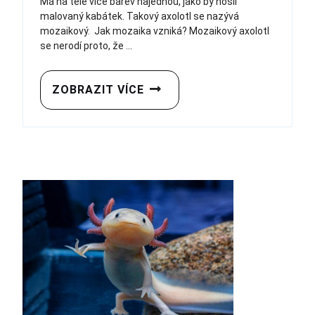
Má na těle více barev najednou, jako by nosil
malovaný kabátek. Takový axolotl se nazývá
mozaikový. Jak mozaika vzniká? Mozaikový axolotl
se nerodí proto, že ...
ZOBRAZIT VÍCE