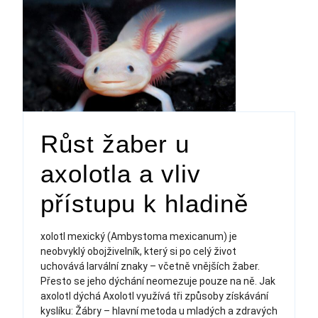
Růst žaber u
axolotla a vliv
přístupu k hladině
xolotl mexický (Ambystoma mexicanum) je
neobvyklý obojživelník, který si po celý život
uchovává larvální znaky – včetně vnějších žaber.
Přesto se jeho dýchání neomezuje pouze na ně. Jak
axolotl dýchá Axolotl využívá tři způsoby získávání
kyslíku: Žábry – hlavní metoda u mladých a zdravých