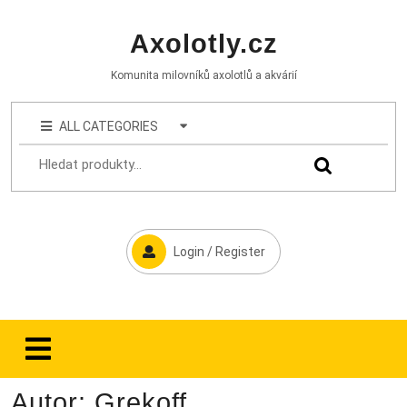
Axolotly.cz
Komunita milovníků axolotlů a akvárií
ALL CATEGORIES
Login / Register
Autor:
Grekoff