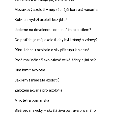
Mozaikový axolotl – nejvzácnější barevná varianta
Kolik dní vydrží axolotl bez jídla?
Jedeme na dovolenou: co s naším axolotlem?
Co potřebuje můj axolotl, aby byl krásný a zdravý?
Růst žaber u axolotla a vliv přístupu k hladině
Proč mají někteří axolotlové velké žábry a jiní ne?
Čím krmit axolotla
Jak krmit mláďata axolotlů
Založení akvária pro axolotla
Afrotetra bomanská
Blešivec mexický – skvělá živá potrava pro mého