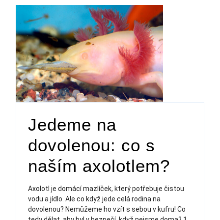
Jedeme na
dovolenou: co s
naším axolotlem?
Axolotl je domácí mazlíček, který potřebuje čistou
vodu a jídlo. Ale co když jede celá rodina na
dovolenou? Nemůžeme ho vzít s sebou v kufru! Co
tedy dělat, aby byl v bezpečí, když nejsme doma? 1.