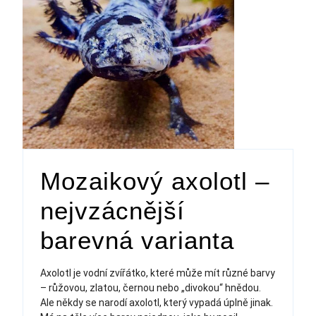
Mozaikový axolotl –
nejvzácnější
barevná varianta
Axolotl je vodní zvířátko, které může mít různé barvy
– růžovou, zlatou, černou nebo „divokou“ hnědou.
Ale někdy se narodí axolotl, který vypadá úplně jinak.