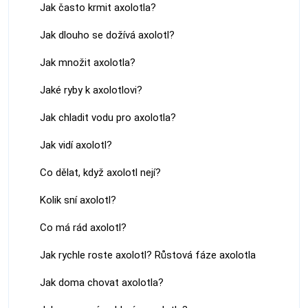
Jak často krmit axolotla?
Jak dlouho se dožívá axolotl?
Jak množit axolotla?
Jaké ryby k axolotlovi?
Jak chladit vodu pro axolotla?
Jak vidí axolotl?
Co dělat, když axolotl nejí?
Kolik sní axolotl?
Co má rád axolotl?
Jak rychle roste axolotl? Růstová fáze axolotla
Jak doma chovat axolotla?