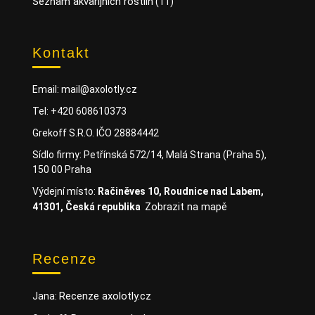
Seznam akvarijních rostlin
(11)
Kontakt
Email: mail@axolotly.cz
Tel: +420 608610373
Grekoff S.R.O. IČO 28884442
Sídlo firmy: Petřínská 572/14, Malá Strana (Praha 5),
150 00 Praha
Výdejní místo:
Račiněves 10, Roudnice nad Labem,
Zobrazit na mapě
41301, Česká republika
Recenze
Recenze axolotly.cz
Jana
: