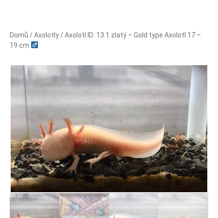
Domů
/
Axolotly
/ Axolotl ID: 13.1 zlatý – Gold type Axolotl 17 –
19 cm