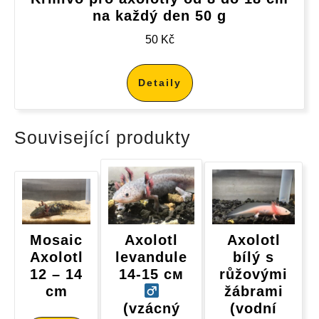
na každý den 50 g
50
Kč
Detaily
Související produkty
Mosaic
Axolotl
Axolotl
Axolotl
levandule
bílý s
12 – 14
14-15 см
růžovými
cm
žábrami
(vzácný
(vodní