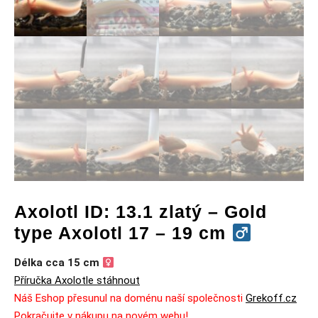
Axolotl ID: 13.1 zlatý – Gold
type Axolotl 17 – 19 cm
Délka cca 15 cm
Příručka Axolotle stáhnout
Náš Eshop přesunul na doménu naší společnosti
Grekoff.cz
Pokračujte v nákupu na novém webu!