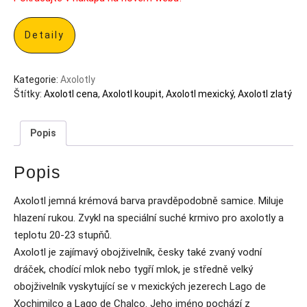
Detaily
Kategorie:
Axolotly
Štítky:
Axolotl cena
,
Axolotl koupit
,
Axolotl mexický
,
Axolotl zlatý
Popis
Popis
Axolotl jemná krémová barva pravděpodobně samice. Miluje
hlazení rukou. Zvykl na speciální suché krmivo pro axolotly a
teplotu 20-23 stupňů.
Axolotl je zajímavý obojživelník, česky také zvaný vodní
dráček, chodící mlok nebo tygří mlok, je středně velký
obojživelník vyskytující se v mexických jezerech Lago de
Xochimilco a Lago de Chalco. Jeho jméno pochází z