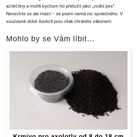
aztéčtiny a mohli bychom ho přeložit jako „vodní pes“.
Nenechte se ale mást – se psem nemá nic společného. V
současné době Axolotl jsou však chráněni zákonem.
Mohlo by se Vám líbit…
Krmivo pro axolotly od 8 do 18 cm