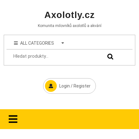
Axolotly.cz
Komunita milovníků axolotlů a akvárií
ALL CATEGORIES
Login / Register