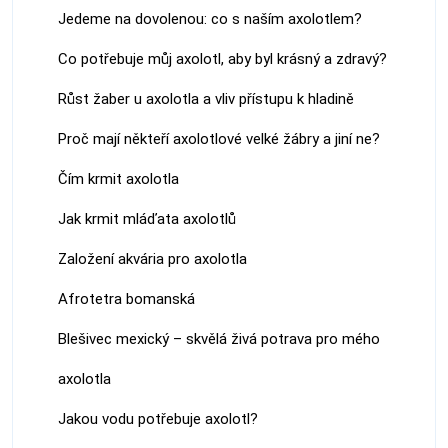
Jedeme na dovolenou: co s naším axolotlem?
Co potřebuje můj axolotl, aby byl krásný a zdravý?
Růst žaber u axolotla a vliv přístupu k hladině
Proč mají někteří axolotlové velké žábry a jiní ne?
Čím krmit axolotla
Jak krmit mláďata axolotlů
Založení akvária pro axolotla
Afrotetra bomanská
Blešivec mexický – skvělá živá potrava pro mého
axolotla
Jakou vodu potřebuje axolotl?