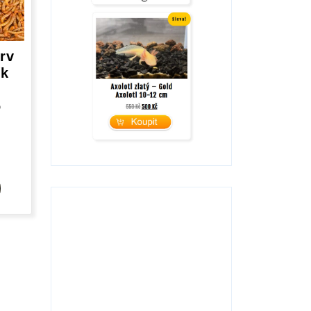
rv
ík
o