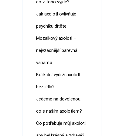
co z toho vyjde?
Jak axolotl ovlivňuje
psychiku dítěte
Mozaikový axolotl –
nejvzácnější barevná
varianta
Kolik dní vydrží axolotl
bez jídla?
Jedeme na dovolenou:
co s naším axolotlem?
Co potřebuje můj axolotl,
aby byl krásný a zdravý?