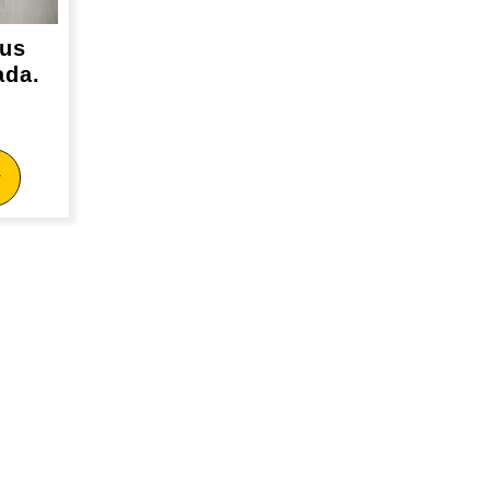
rus
ada.
y