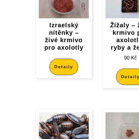
Izraelský
Žížaly – 
nítěnky –
krmivo 
živé krmivo
axolotl
pro axolotly
ryby a ž
90
Kč
Detaily
Detail