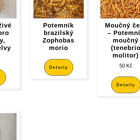
živé
Potemník
Moučný če
pro
brazilský
– Potemn
y,
Zophobas
moučný
elvy
morio
(tenebri
molitor)
50
Kč
Detaily
y
Detaily