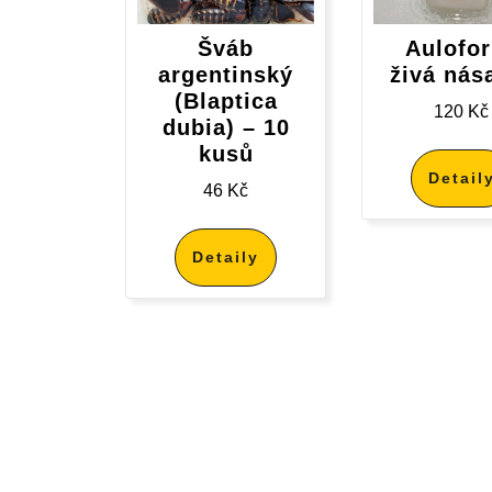
Šváb
Aulofo
argentinský
živá nás
(Blaptica
120
Kč
dubia) – 10
kusů
Detail
46
Kč
Detaily