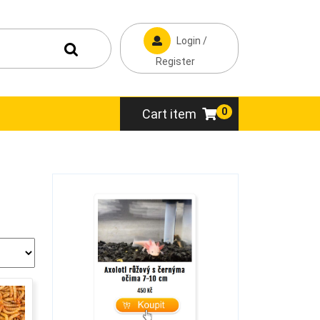
Login /
Register
0
Cart item