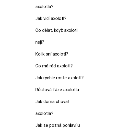
axolotla?
Jak vidí axolotl?
Co dělat, když axolotl
nejí?
Kolik sní axolotl?
Co má rád axolotl?
Jak rychle roste axolotl?
Růstová fáze axolotla
Jak doma chovat
axolotla?
Jak se pozná pohlaví u