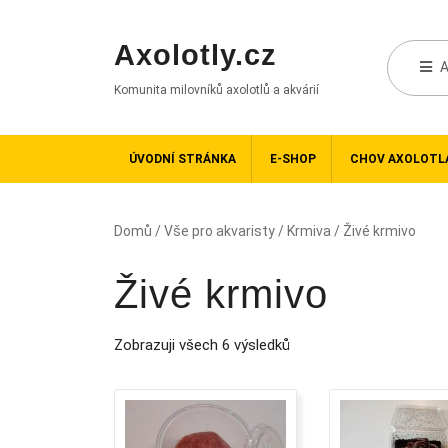
Axolotly.cz
A
Komunita milovníků axolotlů a akvárií
ÚVODNÍ STRÁNKA
E-SHOP
CHOV AXOLOTL
Domů
/
Vše pro akvaristy
/
Krmiva
/ Živé krmivo
Živé krmivo
Zobrazuji všech 6 výsledků