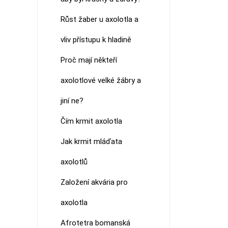
Růst žaber u axolotla a
vliv přístupu k hladině
Proč mají někteří
axolotlové velké žábry a
jiní ne?
Čím krmit axolotla
Jak krmit mláďata
axolotlů
Založení akvária pro
axolotla
Afrotetra bomanská