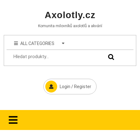
Axolotly.cz
Komunita milovníků axolotlů a akvárií
ALL CATEGORIES
Login / Register