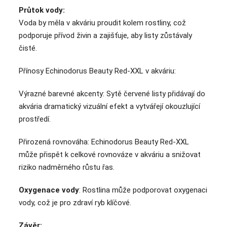
Průtok vody:
Voda by měla v akváriu proudit kolem rostliny, což
podporuje přívod živin a zajišťuje, aby listy zůstávaly
čisté.
Přínosy Echinodorus Beauty Red-XXL v akváriu:
Výrazné barevné akcenty: Sytě červené listy přidávají do
akvária dramatický vizuální efekt a vytvářejí okouzlující
prostředí.
Přirozená rovnováha: Echinodorus Beauty Red-XXL
může přispět k celkové rovnováze v akváriu a snižovat
riziko nadměrného růstu řas.
Oxygenace vody
: Rostlina může podporovat oxygenaci
vody, což je pro zdraví ryb klíčové.
Závěr: