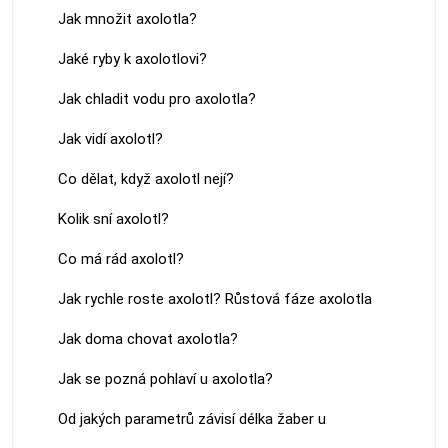
Jak množit axolotla?
Jaké ryby k axolotlovi?
Jak chladit vodu pro axolotla?
Jak vidí axolotl?
Co dělat, když axolotl nejí?
Kolik sní axolotl?
Co má rád axolotl?
Jak rychle roste axolotl? Růstová fáze axolotla
Jak doma chovat axolotla?
Jak se pozná pohlaví u axolotla?
Od jakých parametrů závisí délka žaber u