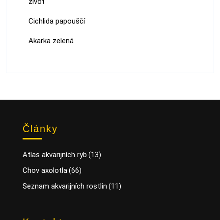
život
Cichlida papouščí
Akarka zelená
Články
Atlas akvarijních ryb
(13)
Chov axolotla
(66)
Seznam akvarijních rostlin
(11)