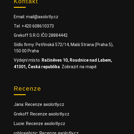
Kontakt
Email: mail@axolotly.cz
Tel: +420 608610373
Grekoff S.R.O. IČO 28884442
Sídlo firmy: Petřínská 572/14, Malá Strana (Praha 5),
150 00 Praha
Výdejní místo:
Račiněves 10, Roudnice nad Labem,
Zobrazit na mapě
41301, Česká republika
Recenze
Recenze axolotly.cz
Jana
:
Recenze axolotly.cz
Grekoff
:
Lucie
Recenze axolotly.cz
:
Recenze axolotly.cz
robloxjebizic
: