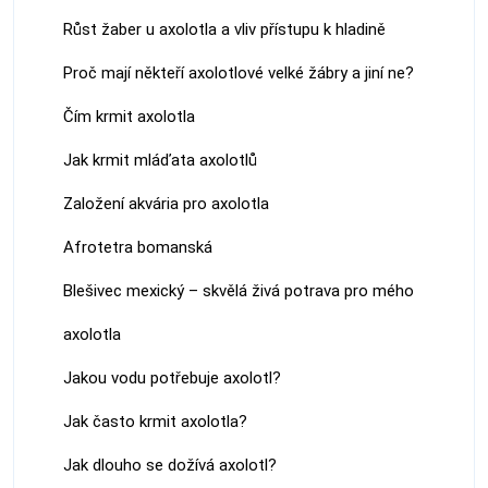
Růst žaber u axolotla a vliv přístupu k hladině
Proč mají někteří axolotlové velké žábry a jiní ne?
Čím krmit axolotla
Jak krmit mláďata axolotlů
Založení akvária pro axolotla
Afrotetra bomanská
Blešivec mexický – skvělá živá potrava pro mého
axolotla
Jakou vodu potřebuje axolotl?
Jak často krmit axolotla?
Jak dlouho se dožívá axolotl?